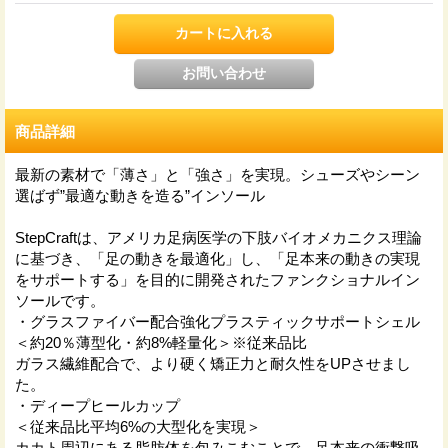
商品詳細
最新の素材で「薄さ」と「強さ」を実現。シューズやシーン
選ばず”最適な動きを造る”インソール
StepCraftは、アメリカ足病医学の下肢バイオメカニクス理論
に基づき、「足の動きを最適化」し、「足本来の動きの実現
をサポートする」を目的に開発されたファンクショナルイン
ソールです。
・グラスファイバー配合強化プラスティックサポートシェル
＜約20％薄型化・約8%軽量化＞※従来品比
ガラス繊維配合で、より硬く矯正力と耐久性をUPさせまし
た。
・ディープヒールカップ
＜従来品比平均6%の大型化を実現＞
カカト周辺にある脂肪体を包みこむことで、足本来の衝撃吸