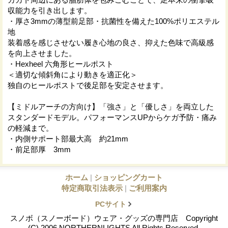
収能力を引き出します。
・厚さ3mmの薄型前足部・抗菌性を備えた100%ポリエステル
地
装着感を感じさせない履き心地の良さ、抑えた色味で高級感
を向上させました。
・Hexheel 六角形ヒールポスト
＜適切な傾斜角により動きを適正化＞
独自のヒールポストで後足部を安定させます。
【ミドルアーチの方向け】「強さ」と「優しさ」を両立した
スタンダードモデル。パフォーマンスUPからケガ予防・痛み
の軽減まで。
・内側サポート部最大高 約21mm
・前足部厚 3mm
ホーム
|
ショッピングカート
特定商取引法表示
|
ご利用案内
PCサイト
スノボ（スノーボード）ウェア・グッズの専門店 Copyright
(C) 2006 NORTHERNLIGHTS All Rights Reserved.