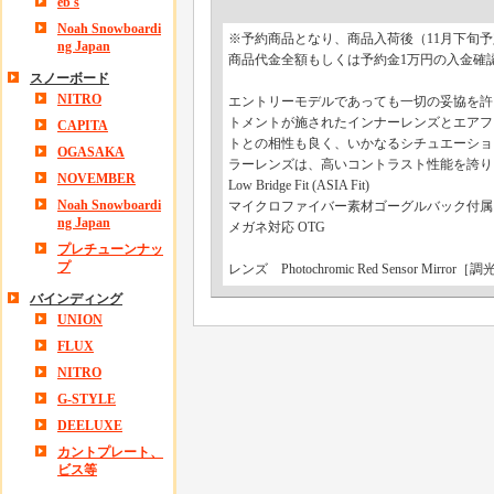
eb's
Noah Snowboardi
※予約商品となり、商品入荷後（11月下旬
ng Japan
商品代金全額もしくは予約金1万円の入金確
スノーボード
NITRO
エントリーモデルであっても一切の妥協を許さ
トメントが施されたインナーレンズとエアフ
CAPITA
トとの相性も良く、いかなるシチュエーショ
OGASAKA
ラーレンズは、高いコントラスト性能を誇り
NOVEMBER
Low Bridge Fit (ASIA Fit)
Noah Snowboardi
マイクロファイバー素材ゴーグルバック付属
ng Japan
メガネ対応 OTG
プレチューンナッ
プ
レンズ Photochromic Red Sensor Mirror［
バインディング
UNION
FLUX
NITRO
G-STYLE
DEELUXE
カントプレート、
ビス等