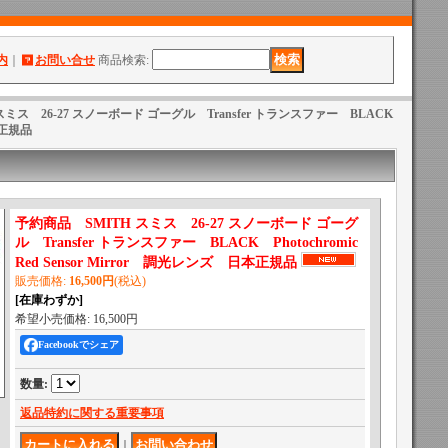
内
｜
お問い合せ
商品検索
:
スミス 26-27 スノーボード ゴーグル Transfer トランスファー BLACK
日本正規品
予約商品 SMITH スミス 26-27 スノーボード ゴーグ
ル Transfer トランスファー BLACK Photochromic
Red Sensor Mirror 調光レンズ 日本正規品
販売価格
:
16,500円
(税込)
[在庫わずか]
希望小売価格
:
16,500円
Facebookでシェア
数量
:
返品特約に関する重要事項
｜