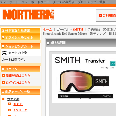
スノーボード・スノーボードウェア・グッズの専門店 プロショップ 通販
ご利用案
ホーム
｜ ゴーグル >
SMITH
｜
予約商品 SMITH 
特定商取引法表示
Photochromic Red Sensor Mirror 調光レンズ 
オフィシャルサイト
商品詳細
ショッピングカート
カートの中身
カートは空です。
ログイン
新規登録はこちら
ログインはこちら
商品カテゴリ一覧
ウエア類
６８６
ANTHEM