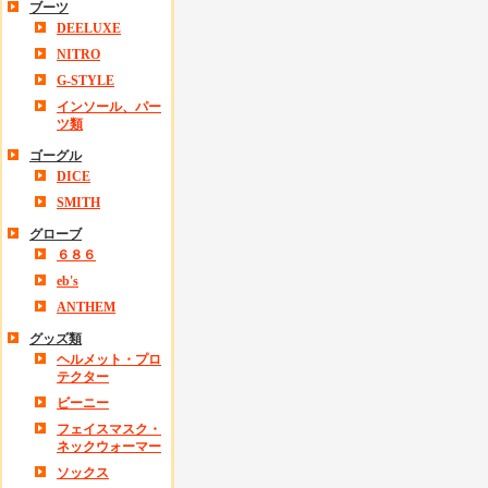
ブーツ
DEELUXE
NITRO
G-STYLE
インソール、パー
ツ類
ゴーグル
DICE
SMITH
グローブ
６８６
eb's
ANTHEM
グッズ類
ヘルメット・プロ
テクター
ビーニー
フェイスマスク・
ネックウォーマー
ソックス