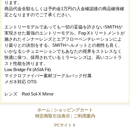
ります。
商品代金全額もしくは予約金1万円の入金確認後の商品確保確
定となりますのでご了承ください。
エントリーモデルであっても一切の妥協を許さないSMITHが
実現させた最強のエントリーモデル。Fog-Xトリートメントが
施されたインナーレンズとエアフローベンチレーションによ
り曇りとの決別をする。SMITHヘルメットとの相性も良く、
いかなるシチュエーションでもあなたの視界をストレスなく
快適に保つ。採用されているミラーレンズは、高いコントラ
スト性能を誇ります。
Low Bridge Fit (ASIA Fit)
マイクロファイバー素材ゴーグルバック付属
メガネ対応 OTG
レンズ Red Sol-X Mirror
ホーム
|
ショッピングカート
特定商取引法表示
|
ご利用案内
PCサイト